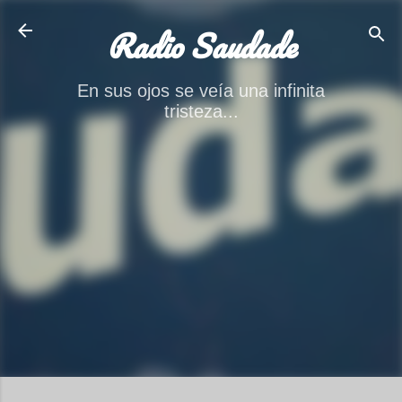
Ir al contenido principal
Radio Saudade
En sus ojos se veía una infinita
tristeza...