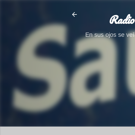
Radio
En sus ojos se veía