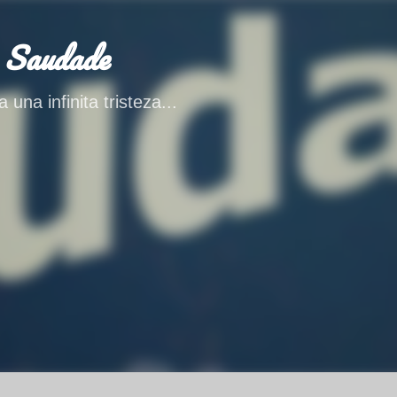
Ir al contenido principal
 Saudade
 una infinita tristeza...