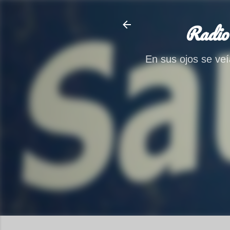
Radio
En sus ojos se veía