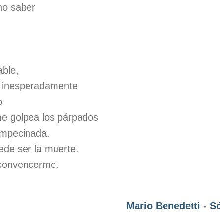
no saber
able,
 inesperadamente
o
 me golpea los párpados
empecinada.
ede ser la muerte.
 convencerme.
Mario Benedetti
-
Só