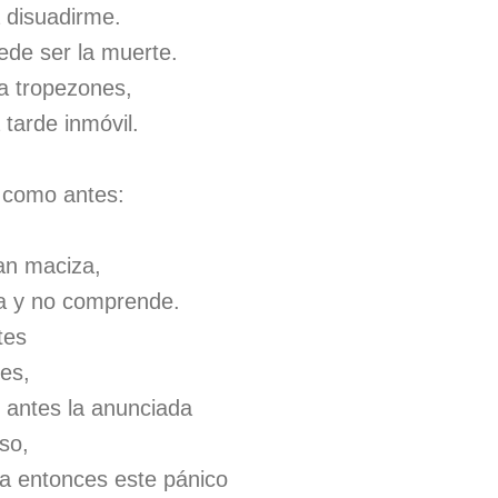
a disuadirme.
ede ser la muerte.
 a tropezones,
a tarde inmóvil.
 como antes:
an maciza,
ra y no comprende.
tes
bes,
antes la anunciada
so,
a entonces este pánico