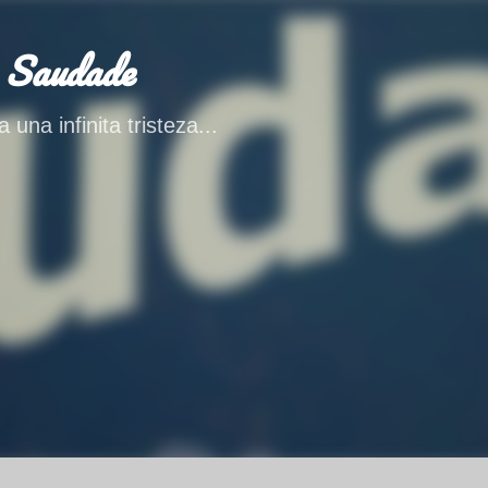
Ir al contenido principal
 Saudade
 una infinita tristeza...