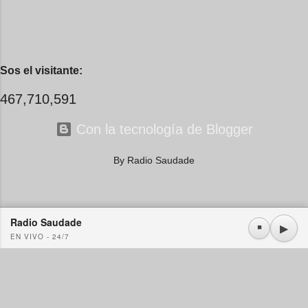
Sos el visitante:
467,710,591
Con la tecnología de Blogger
By Radio Saudade
Radio Saudade
Usamos cookies propias y de terceros. Si continúa navegando consideramos que acepta su
▶
⏹
EN VIVO - 24/7
uso.
OK
Más información
|
Y más