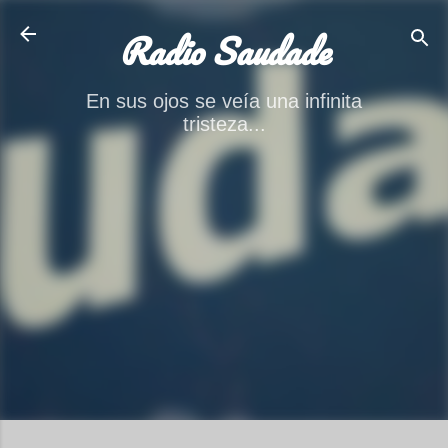
Ir al contenido principal
Radio Saudade
En sus ojos se veía una infinita
tristeza...