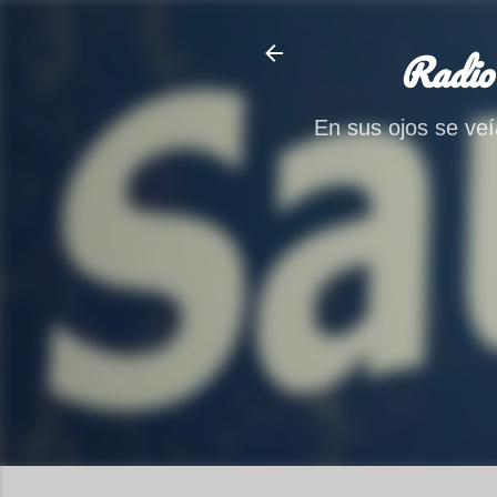
Radio
En sus ojos se veía