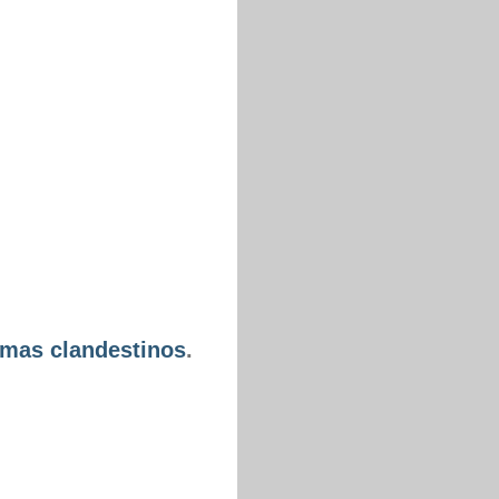
mas clandestinos
.