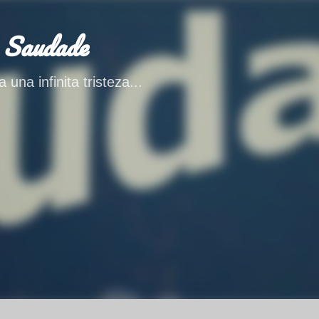
Ir al contenido principal
 Saudade
 una infinita tristeza...