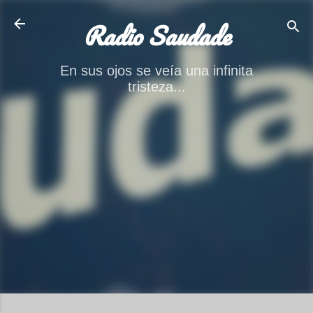
Ir al contenido principal
Radio Saudade
En sus ojos se veía una infinita
tristeza...