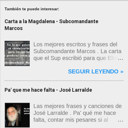
También te puede interesar:
Carta a la Magdalena - Subcomandante
Marcos
Los mejores escritos y frases del
Subcomandante Marcos . La carta
que el Sup escribió para que Elías
Contreras le entregara, como si
SEGUIR LEYENDO »
propia fuera, a La Magdalena.
Magdalena: Te vi de madrugada.
Escondida o encerrada estabas en
Pa' que me hace falta - José Larralde
una torre de calendarios y
geografías absurdas que me
decían que no era bienvenido.
Las mejores frases y canciones de
Pero, apenas un momento, y te
José Larralde . Pa' qué me hace
asomaste entera, hermosa y
falta, contar mis pesares si al
desnuda de prejuicios, luchando a
bardo la vida me jugo de zurda, si