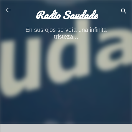
Ir al contenido principal
Radio Saudade
En sus ojos se veía una infinita
tristeza...