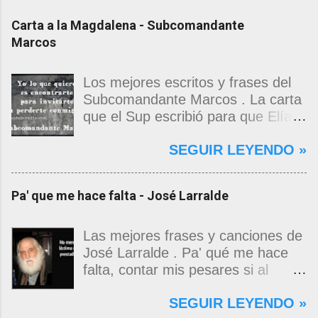
Carta a la Magdalena - Subcomandante
Marcos
Los mejores escritos y frases del
Subcomandante Marcos . La carta
que el Sup escribió para que Elías
Contreras le entregara, como si
SEGUIR LEYENDO »
propia fuera, a La Magdalena.
Magdalena: Te vi de madrugada.
Escondida o encerrada estabas en
Pa' que me hace falta - José Larralde
una torre de calendarios y
geografías absurdas que me
decían que no era bienvenido.
Las mejores frases y canciones de
Pero, apenas un momento, y te
José Larralde . Pa' qué me hace
asomaste entera, hermosa y
falta, contar mis pesares si al
desnuda de prejuicios, luchando a
bardo la vida me jugo de zurda, si
SEGUIR LEYENDO »
favor de este nadie que soy y
yo ya sabía que pa' la cinchada, ni