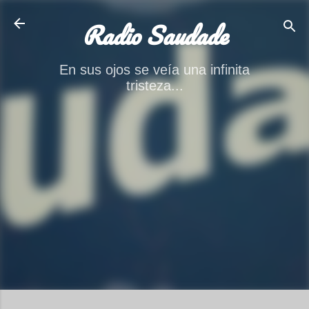
Ir al contenido principal
Radio Saudade
En sus ojos se veía una infinita
tristeza...