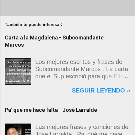
También te puede interesar:
Carta a la Magdalena - Subcomandante
Marcos
Los mejores escritos y frases del
Subcomandante Marcos . La carta
que el Sup escribió para que Elías
Contreras le entregara, como si
SEGUIR LEYENDO »
propia fuera, a La Magdalena.
Magdalena: Te vi de madrugada.
Escondida o encerrada estabas en
Pa' que me hace falta - José Larralde
una torre de calendarios y
geografías absurdas que me
decían que no era bienvenido.
Las mejores frases y canciones de
Pero, apenas un momento, y te
José Larralde . Pa' qué me hace