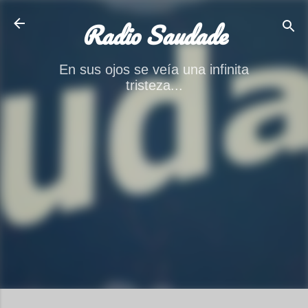
Ir al contenido principal
Radio Saudade
En sus ojos se veía una infinita
tristeza...