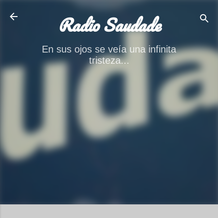
Ir al contenido principal
Radio Saudade
En sus ojos se veía una infinita
tristeza...