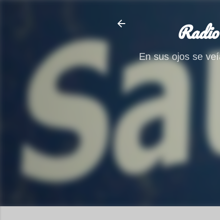
Radio
En sus ojos se veía