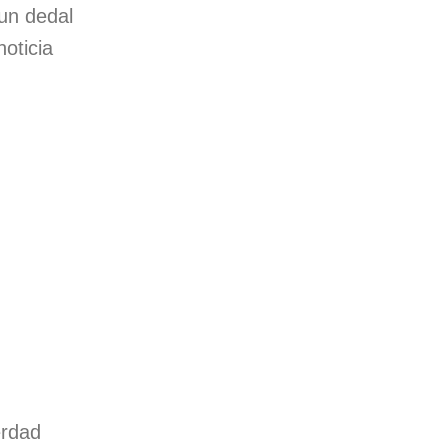
un dedal
oticia
rdad