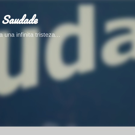
Ir al contenido principal
 Saudade
 una infinita tristeza...