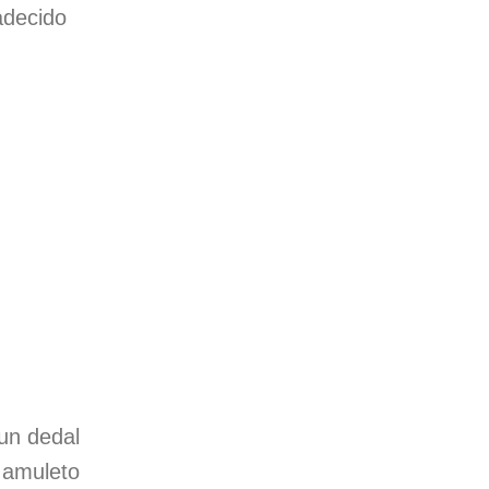
decido
un dedal
 amuleto