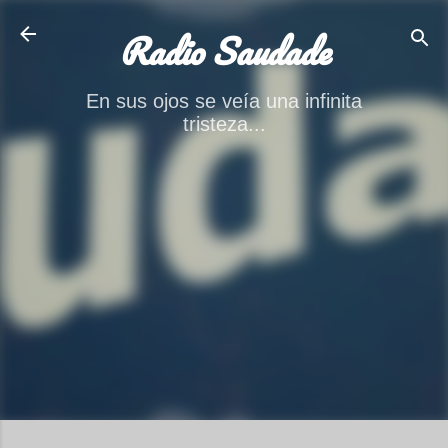
Ir al contenido principal
Radio Saudade
En sus ojos se veía una infinita
tristeza...