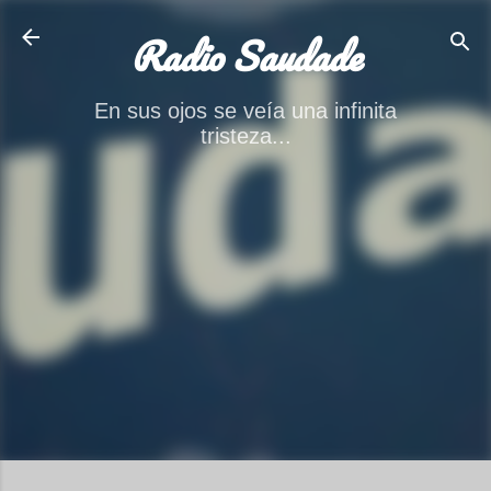
Ir al contenido principal
Radio Saudade
En sus ojos se veía una infinita
tristeza...