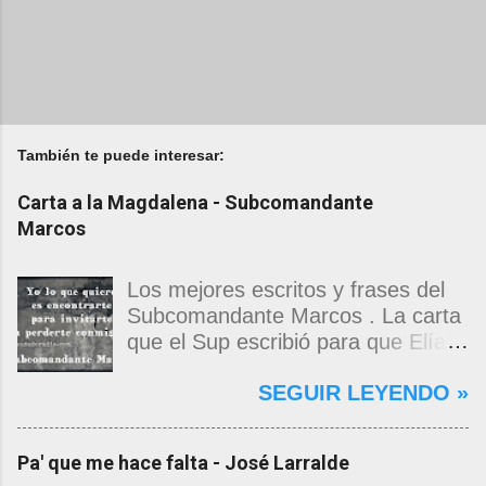
También te puede interesar:
Carta a la Magdalena - Subcomandante
Marcos
Los mejores escritos y frases del
Subcomandante Marcos . La carta
que el Sup escribió para que Elías
Contreras le entregara, como si
SEGUIR LEYENDO »
propia fuera, a La Magdalena.
Magdalena: Te vi de madrugada.
Escondida o encerrada estabas en
Pa' que me hace falta - José Larralde
una torre de calendarios y