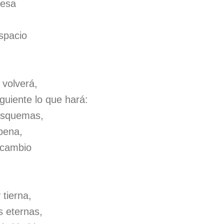
mesa
espacio
 volverá,
iguiente lo que hará:
esquemas,
pena,
 cambio
 tierna,
s eternas,