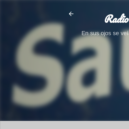
Radio
En sus ojos se veía