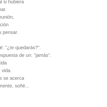
 si hubiera
mar.
eunión,
ción
 pensar.
é: "¿te quedarás?".
spuesta de un: "jamás".
tida
 vida.
s se acerca
mente, soñé...