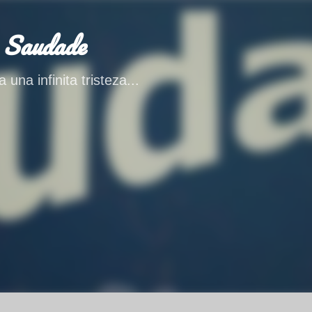
Ir al contenido principal
 Saudade
 una infinita tristeza...