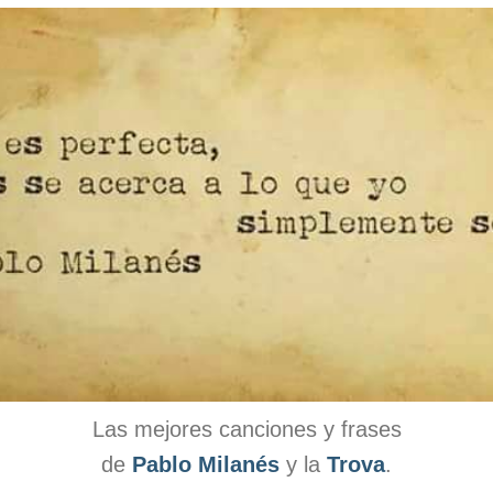
Las mejores canciones y frases
de
Pablo Milanés
y la
Trova
.