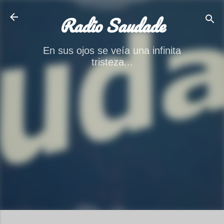
Ir al contenido principal
Radio Saudade
En sus ojos se veía una infinita
tristeza...