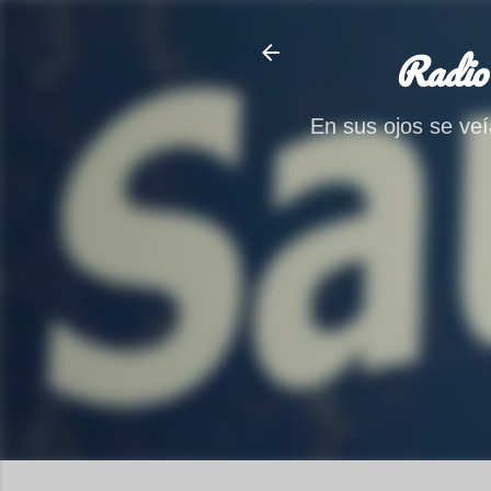
Radio
En sus ojos se veía