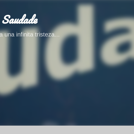
Ir al contenido principal
 Saudade
 una infinita tristeza...