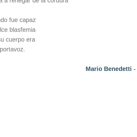
a a renegar de la cordura
ndo fue capaz
lce blasfemia
u cuerpo era
 portavoz.
Mario Benedetti