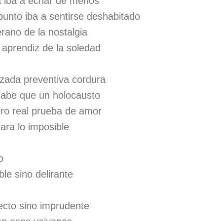
la iba a echar de menos
punto iba a sentirse deshabitado
rano de la nostalgia
aprendiz de la soledad
lizada preventiva cordura
 sabe que un holocausto
ro real prueba de amor
ara lo imposible
o
le sino delirante
ecto sino imprudente