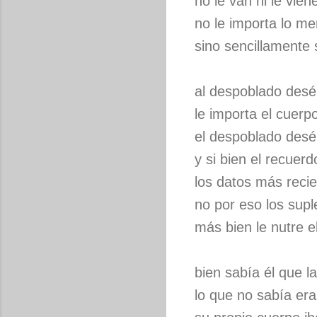
no le van ni le vie
no le importa lo mer
sino sencillamente 
al despoblado desé
le importa el cuerp
el despoblado desé
y si bien el recuer
los datos más reci
no por eso los supl
más bien le nutre 
bien sabía él que l
lo que no sabía er