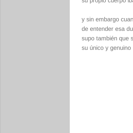
su propio cuerpo ib
y sin embargo cua
de entender esa du
supo también que s
su único y genuino