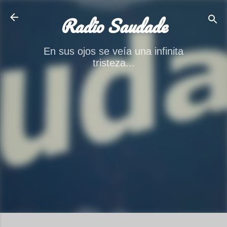
Ir al contenido principal
Radio Saudade
En sus ojos se veía una infinita
tristeza...