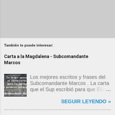
También te puede interesar:
Carta a la Magdalena - Subcomandante
Marcos
Los mejores escritos y frases del
Subcomandante Marcos . La carta
que el Sup escribió para que Elías
Contreras le entregara, como si
SEGUIR LEYENDO »
propia fuera, a La Magdalena.
Magdalena: Te vi de madrugada.
Escondida o encerrada estabas en