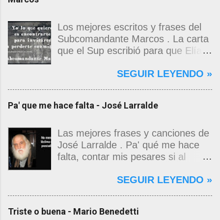
Los mejores escritos y frases del
Subcomandante Marcos . La carta
que el Sup escribió para que Elías
Contreras le entregara, como si
SEGUIR LEYENDO »
propia fuera, a La Magdalena.
Magdalena: Te vi de madrugada.
Escondida o encerrada estabas en
Pa' que me hace falta - José Larralde
una torre de calendarios y
geografías absurdas que me
decían que no era bienvenido.
Las mejores frases y canciones de
Pero, apenas un momento, y te
José Larralde . Pa' qué me hace
asomaste entera, hermosa y
falta, contar mis pesares si al
desnuda de prejuicios, luchando a
bardo la vida me jugo de zurda, si
SEGUIR LEYENDO »
favor de este nadie que soy y
yo ya sabía que pa' la cinchada, ni
rescatándome de una noche ajena.
mancao de arriba, zafaba ni en
Yo me quedé temblando, aún lo
curda. Pa' qué me hace falta,
Triste o buena - Mario Benedetti
estoy. Deslumbrado todavía, en los
masticar el freno, si al fin se