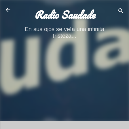
Ir al contenido principal
Radio Saudade
En sus ojos se veía una infinita
tristeza...