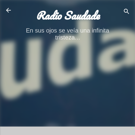
Ir al contenido principal
Radio Saudade
En sus ojos se veía una infinita
tristeza...