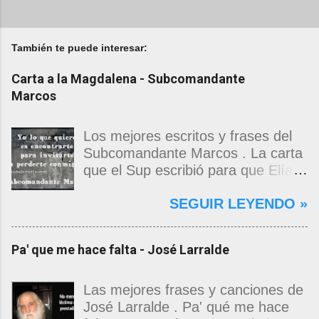
También te puede interesar:
Carta a la Magdalena - Subcomandante
Marcos
Los mejores escritos y frases del
Subcomandante Marcos . La carta
que el Sup escribió para que Elías
Contreras le entregara, como si
SEGUIR LEYENDO »
propia fuera, a La Magdalena.
Magdalena: Te vi de madrugada.
Escondida o encerrada estabas en
Pa' que me hace falta - José Larralde
una torre de calendarios y
geografías absurdas que me
decían que no era bienvenido.
Las mejores frases y canciones de
Pero, apenas un momento, y te
José Larralde . Pa' qué me hace