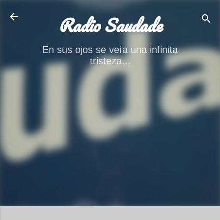
Ir al contenido principal
Radio Saudade
En sus ojos se veía una infinita
tristeza...