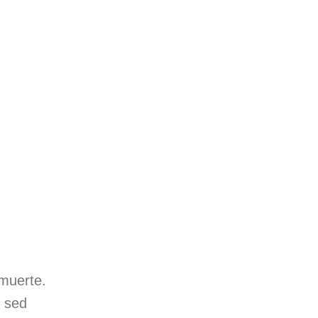
 muerte.
 sed