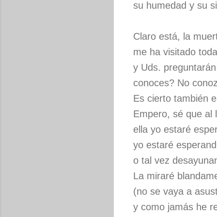
su humedad y su si
Claro está, la muer
me ha visitado toda
y Uds. preguntarán
conoces? No conoz
Es cierto también e
Empero, sé que al l
ella yo estaré espe
yo estaré esperand
o tal vez desayuna
La miraré blandam
(no se vaya a asust
y como jamás he r