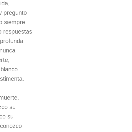
ida,
y pregunto
o siempre
o respuestas
 profunda
, nunca
rte,
 blanco
estimenta.
 muerte.
zco su
co su
 conozco