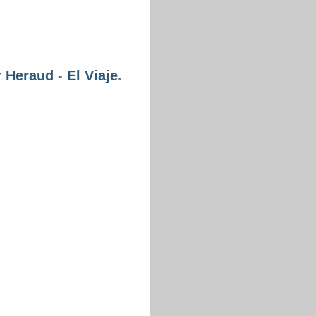
r Heraud
-
El Viaje
.