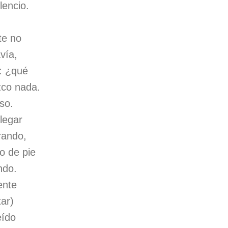
lencio.
te no
vía,
: ¿qué
co nada.
so.
legar
rando,
o de pie
ndo.
ente
ar)
eído