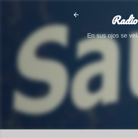
Radio
En sus ojos se veía