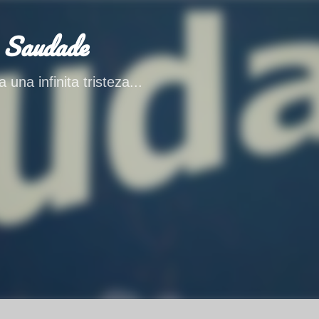
Ir al contenido principal
 Saudade
 una infinita tristeza...