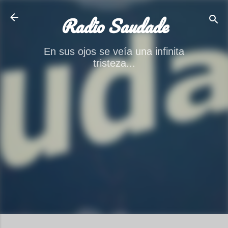
Ir al contenido principal
Radio Saudade
En sus ojos se veía una infinita
tristeza...