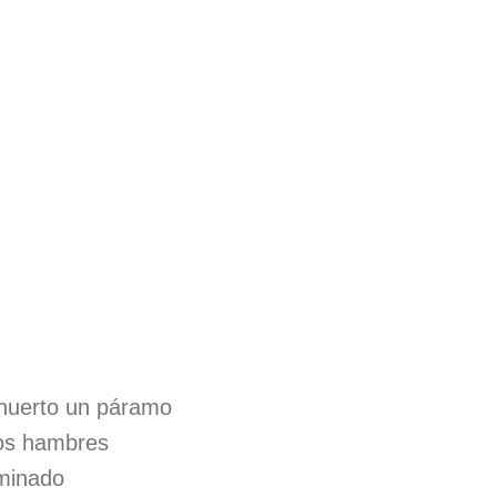
huerto un páramo
dos hambres
minado