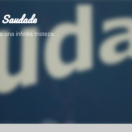
Ir al contenido principal
 Saudade
 una infinita tristeza...