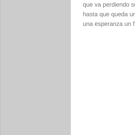
que va perdiendo 
hasta que queda u
una esperanza un f