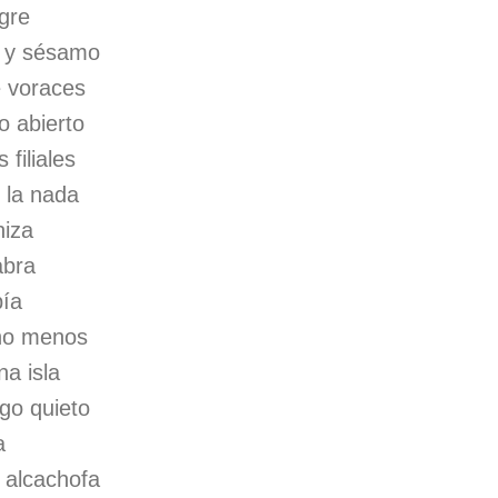
ngre
z y sésamo
e voraces
o abierto
filiales
 la nada
niza
abra
pía
ho menos
a isla
go quieto
a
 alcachofa