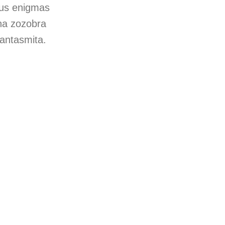
sus enigmas
na zozobra
antasmita.