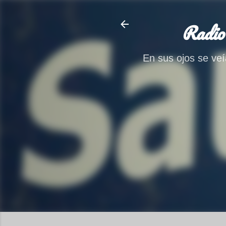
Radio
En sus ojos se veía