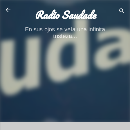
Ir al contenido principal
Radio Saudade
En sus ojos se veía una infinita
tristeza...