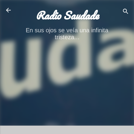
Ir al contenido principal
Radio Saudade
En sus ojos se veía una infinita
tristeza...