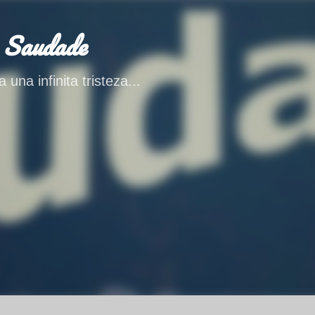
Ir al contenido principal
 Saudade
 una infinita tristeza...