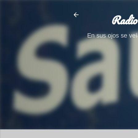
Radio
En sus ojos se veía