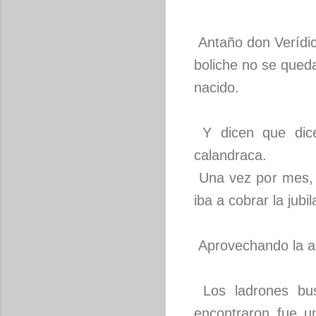
Antaño don Verídic
boliche no se queda
nacido.
Y dicen que dice
calandraca.
Una vez por mes, e
iba a cobrar la jubil
Aprovechando la au
Los ladrones bus
encontraron fue u