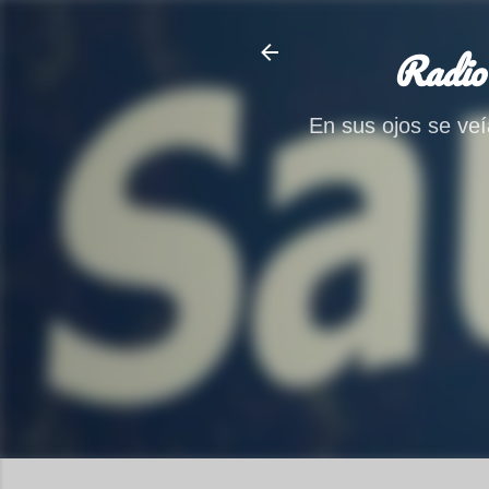
Radio
En sus ojos se veía