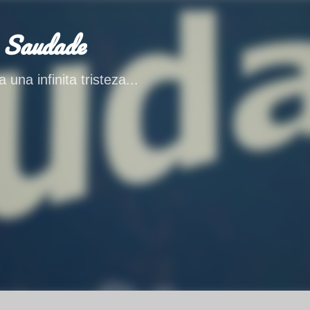
Ir al contenido principal
 Saudade
 una infinita tristeza...