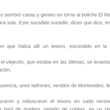
o sembró casas y gentes en torno al boliche El Re
ra solo. Este sucedido sucedió, dicen que dice, en
n que había allí un tesoro, escondido en la c
l viejecito, que estaba en las últimas, se levant
ación.
sencia, unos ladrones, venidos de Montevideo, le 
caron y rebuscaron el tesoro en cada recov
n baúl de madera, tapado de cobijas, en un rin